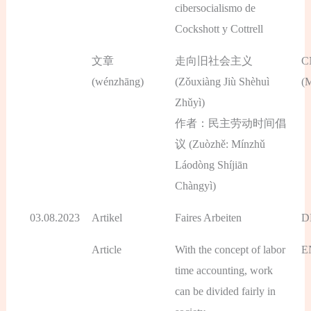
cibersocialismo de
Cockshott y Cottrell
文章
走向旧社会主义
C
(wénzhāng)
(Zǒuxiàng Jiù Shèhuì
(
Zhǔyì)
作者：民主劳动时间倡
议 (Zuòzhě: Mínzhǔ
Láodòng Shíjiān
Chàngyì)
03.08.2023
Artikel
Faires Arbeiten
D
Article
With the concept of labor
E
time accounting, work
can be divided fairly in