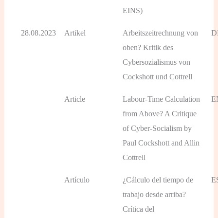
EINS)
28.08.2023
Artikel
Arbeitszeitrechnung von
D
oben? Kritik des
Cybersozialismus von
Cockshott und Cottrell
Article
Labour-Time Calculation
E
from Above? A Critique
of Cyber-Socialism by
Paul Cockshott and Allin
Cottrell
Artículo
¿Cálculo del tiempo de
E
trabajo desde arriba?
Crítica del