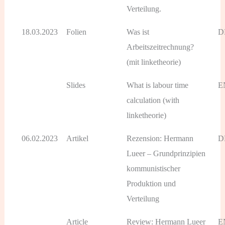
Verteilung.
18.03.2023
Folien
Was ist
D
Arbeitszeitrechnung?
(mit linketheorie)
Slides
What is labour time
E
calculation (with
linketheorie)
06.02.2023
Artikel
Rezension: Hermann
D
Lueer – Grundprinzipien
kommunistischer
Produktion und
Verteilung
Article
Review: Hermann Lueer
E