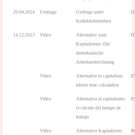
29.04.2024
Umfrage
Umfrage unter
D
Kollektivbetrieben
14.12.2023
Video
Alternative zum
D
Kapitalismus: Die
demokratische
Arbeitszeitrechnung
Video
Alternative to capitalism:
E
labour time calculation
Video
Alternativa al capitalismo:
E
el cálculo del tiempo de
trabajo
Video
Alternativa Kapitalizmu:
B