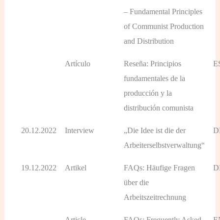
– Fundamental Principles
of Communist Production
and Distribution
Artículo
Reseña: Principios
E
fundamentales de la
producción y la
distribución comunista
20.12.2022
Interview
„Die Idee ist die der
D
Arbeiterselbstverwaltung“
19.12.2022
Artikel
FAQs: Häufige Fragen
D
über die
Arbeitszeitrechnung
Article
FAQs: Frequently Asked
E