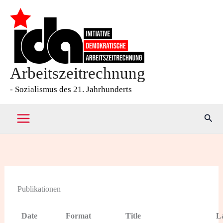
Zum
Inhalt
springen
Arbeitszeitrechnung
- Sozialismus des 21. Jahrhunderts
Such
Publikationen
Date
Format
Title
L