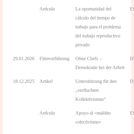
Artículo
La oportunidad del
E
cálculo del tiempo de
trabajo para el problema
del trabajo reproductivo
privado
29.01.2026
Filmvorführung
Ohne Chefs –
D
Demokratie bei der Arbeit
18.12.2025
Artikel
Unterstützung für den
D
„verfluchten
Kollektivismus“
Artículo
Apoyo al «maldito
E
colectivismo»