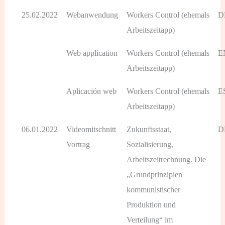
25.02.2022
Webanwendung
Workers Control (ehemals
D
Arbeitszeitapp)
Web application
Workers Control (ehemals
E
Arbeitszeitapp)
Aplicación web
Workers Control (ehemals
E
Arbeitszeitapp)
06.01.2022
Videomitschnitt
Zukunftsstaat,
D
Vortrag
Sozialisierung,
Arbeitszeitrechnung. Die
„Grundprinzipien
kommunistischer
Produktion und
Verteilung“ im