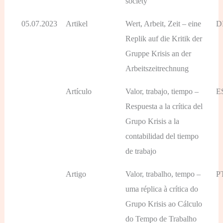
society
05.07.2023
Artikel
Wert, Arbeit, Zeit – eine
D
Replik auf die Kritik der
Gruppe Krisis an der
Arbeitszeitrechnung
Artículo
Valor, trabajo, tiempo –
E
Respuesta a la crítica del
Grupo Krisis a la
contabilidad del tiempo
de trabajo
Artigo
Valor, trabalho, tempo –
P
uma réplica à crítica do
Grupo Krisis ao Cálculo
do Tempo de Trabalho