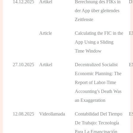
14.12.2025
Artikel
Berechnung des FIKs in
D
der App über gleitendes
Zeitfenste
Article
Calculating the FIC in the
E
App Using a Sliding
Time Window
27.10.2025
Artikel
Decentralized Socialist
E
Economic Planning: The
Report of Labor-Time
Accounting’s Death Was
an Exaggeration
12.08.2025
Videollamada
Contabilidad Del Tiempo
E
De Trabajo: Tecnología
Para La Emancipación