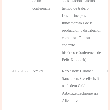
de una
socialización, cálculo del
conferencia
tiempo de trabajo
Los “Principios
fundamentales de la
producción y distribución
comunistas” en su
contexto
histórico (Conferencia de
Felix Klopotek)
31.07.2022
Artikel
Rezension: Günther
D
Sandleben: Gesellschaft
nach dem Geld.
Arbeitszeitrechnung als
Alternative