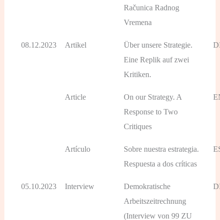
Računica Radnog
Vremena
08.12.2023
Artikel
Über unsere Strategie.
D
Eine Replik auf zwei
Kritiken.
Article
On our Strategy. A
E
Response to Two
Critiques
Artículo
Sobre nuestra estrategia.
E
Respuesta a dos críticas
05.10.2023
Interview
Demokratische
D
Arbeitszeitrechnung
(Interview von 99 ZU