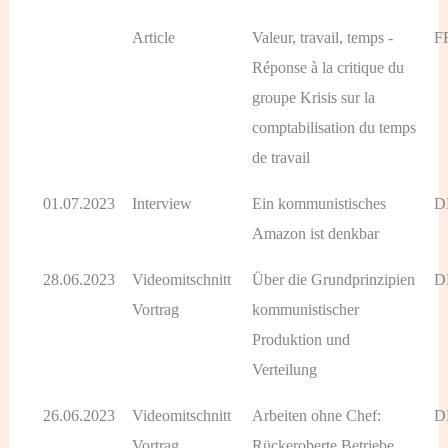
Article
Valeur, travail, temps -
F
Réponse à la critique du
groupe Krisis sur la
comptabilisation du temps
de travail
01.07.2023
Interview
Ein kommunistisches
D
Amazon ist denkbar
28.06.2023
Videomitschnitt
Über die Grundprinzipien
D
Vortrag
kommunistischer
Produktion und
Verteilung
26.06.2023
Videomitschnitt
Arbeiten ohne Chef:
D
Vortrag
Rückeroberte Betriebe