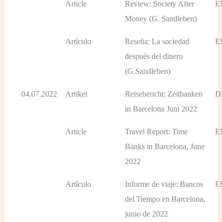
Article
Review: Society After
E
Money (G. Sandleben)
Artículo
Reseña: La sociedad
E
después del dinero
(G.Sandleben)
04.07.2022
Artikel
Reisebericht: Zeitbanken
D
in Barcelona Juni 2022
Article
Travel Report: Time
E
Banks in Barcelona, June
2022
Artículo
Informe de viaje: Bancos
E
del Tiempo en Barcelona,
junio de 2022