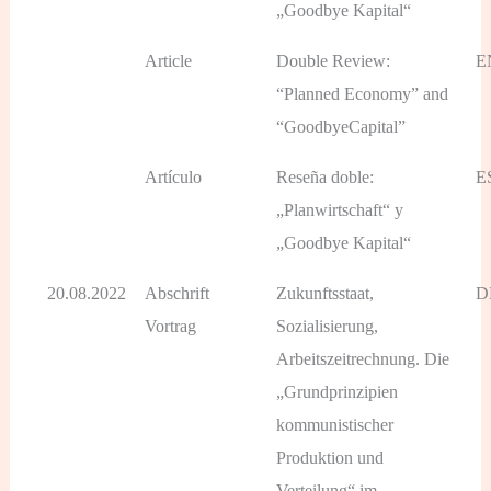
„Goodbye Kapital“
Article
Double Review:
E
“Planned Economy” and
“GoodbyeCapital”
Artículo
Reseña doble:
E
„Planwirtschaft“ y
„Goodbye Kapital“
20.08.2022
Abschrift
Zukunftsstaat,
D
Vortrag
Sozialisierung,
Arbeitszeitrechnung. Die
„Grundprinzipien
kommunistischer
Produktion und
Verteilung“ im