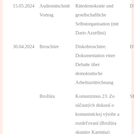
15.05.2024
Audiomitschnitt
Rätedemokratie und
D
Vortrag
gesellschaftliche
Selbstorganisation (mit
Dario Azzellini)
30.04.2024
Broschüre
Diskobroschüre.
D
Dokumentation einer
Debatte über
demokratische
Arbeitszeitrechnung
Brožúra
Komunizmus 23: Zo
S
súčasných diskusií o
komunistickej výrobe a
rozdeľovaní (Brožúra
skupiny Karmina)