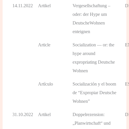
14.11.2022
Artikel
Vergesellschaftung –
D
oder: der Hype um
DeutscheWohnen
enteignen
Article
Socialization — or: the
E
hype around
expropriating Deutsche
Wohnen
Artículo
Socialización y el boom
E
de “Expropiar Deutsche
Wohnen”
31.10.2022
Artikel
Doppelrezension:
D
„Planwirtschaft“ und