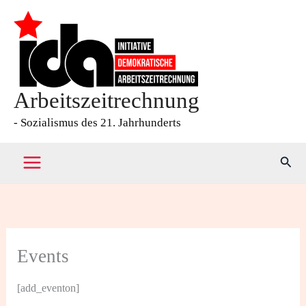
Zum
Inhalt
springen
Arbeitszeitrechnung
- Sozialismus des 21. Jahrhunderts
Such
Events
[add_eventon]