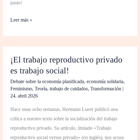
junio!
Leer más »
¡El
¡El trabajo reproductivo privado
trabajo
es trabajo social!
reproductivo
privado
Debate sobre la economía planificada
,
economía solidaria
,
es
Feminismo
,
Teoría
,
trabajo de cuidados
,
Transformación
|
24. abril 2026
trabajo
social!
Hace unas ocho semanas, Hermann Lueer publicó una
crítica a nuestro texto sobre la socialización del trabajo
reproductivo privado. Su artículo, titulado «Trabajo
reproductivo social versus privado» (en inglés), nos acusa