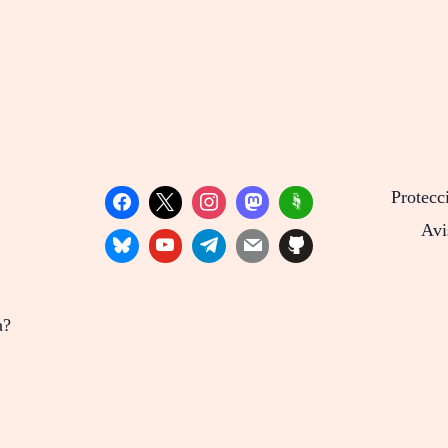
Protecc
Avi
a?